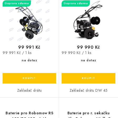
d
o
Doprava zdarma
Doprava zdarma
u
d
k
u
t
k
ů
t
ů
99 991 Kč
99 990 Kč
Měrná
Měrná
99 991 Kč / 1 ks
99 990 Kč / 1 ks
cena:
cena:
na dotaz
na dotaz
Zakladač drátu
Zakladač drátu DW 45
Baterie pro Robomow RS
Baterie pro r. sekačku