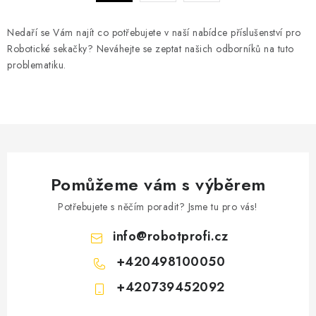
a
r
c
á
Nedaří se Vám najít co potřebujete v naší nabídce příslušenství pro
n
í
Robotické sekačky? Neváhejte se zeptat našich odborníků na tuto
k
p
problematiku.
o
r
v
v
á
k
n
y
í
v
ý
Pomůžeme vám s výběrem
p
i
Potřebujete s něčím poradit? Jsme tu pro vás!
s
info
@
robotprofi.cz
u
+420498100050
+420739452092