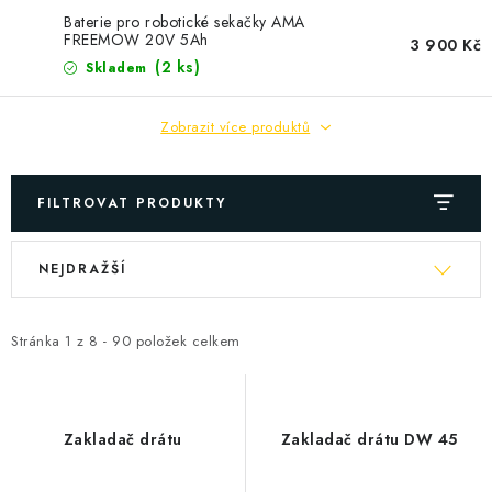
Baterie pro robotické sekačky AMA
FREEMOW 20V 5Ah
3 900 Kč
(2 ks)
Skladem
Zobrazit více produktů
FILTROVAT PRODUKTY
V
Ř
NEJDRAŽŠÍ
ý
a
p
z
i
e
Stránka
1
z
8
-
90
položek celkem
s
n
p
í
r
p
Zakladač drátu
Zakladač drátu DW 45
o
r