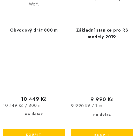
Wolf.
Obvodový drát 800 m
Základní stanice pro RS
modely 2019
10 449 Kč
9 990 Kč
Měrná
Měrná
10 449 Kč / 800 m
9 990 Kč / 1 ks
cena:
cena:
na dotaz
na dotaz