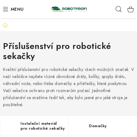
Přejít
Hleda
na
obsah
Domů
ROBOMOW
AMA
Příslušenství pro robotické
sekačky
PŘÍSLUŠENSTVÍ
Kvalitní příslušenství pro robotické sekačky všech možných značek. V
SERVIS A INSTALACE
naší nabídce najdete různé obvodové dráty, kolíky, spojky drátu,
náhradní nože, nebo třeba domečky a přístřešky, které poskytnou
NAŠE SLUŽBY
Vaší sekačce ochranu proti rozmarům počasí. Jednotlivé
příslušenství se snažíme řadit tak, aby bylo jasné pro jaké stroje je
použitelné.
KONTAKTY
OBCHODNÍ PODMÍNKY
Instalační materiál
Domečky
pro robotické sekačky