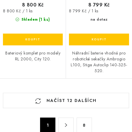
8 800 Kč
8 799 Kč
Měrná
Měrná
8 800 Kč / 1 ks
8 799 Kč / 1 ks
cena:
cena:
(1 ks)
Skladem
na dotaz
Bateriový komplet pro modely
Náhradní baterie vhodná pro
RL 2000, City 120.
robotické sekačky Ambrogio
L100, Stiga Autoclip 140-325-
520.
O
NAČÍST 12 DALŠÍCH
v
l
á
S
d
1
8
t