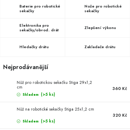
Kontakty
Obchodní podmínky
Baterie pro robotické
Nože pro robotické
Podmínky ochrany osobních údajů
sekačky
sekačky
Formulář pro odstoupení od smlouvy
Reklamační formulář
Elektronika pro
Zlepšení výkonu
sekačky/obvod. drát
(ND)
Hledačky drátu
Zakladače drátu
Nejprodávanější
Nůž pro robotickou sekačku Stiga 29x1,2
cm
360 Kč
(>5 ks)
Skladem
Nůž na robotické sekačky Stiga 25x1,2 cm
320 Kč
(>5 ks)
Skladem