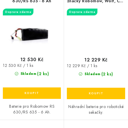
630/RS 635 - 6 Ah
značky Robomow, Wolf, Cub
Cadet
Doprava zdarma
Doprava zdarma
12 530 Kč
12 229 Kč
Měrná
Měrná
12 530 Kč / 1 ks
12 229 Kč / 1 ks
cena:
cena:
(2 ks)
(2 ks)
Skladem
Skladem
Baterie pro Robomow RS
Náhradní baterie pro robotické
630/RS 635 - 6 Ah.
sekačky.