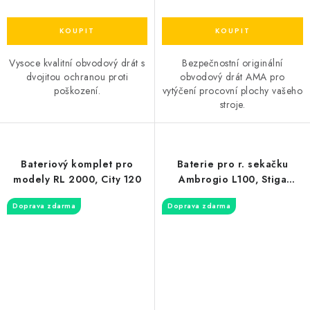
Bezpečnostní originální
Vysoce kvalitní obvodový drát s
obvodový drát AMA pro
dvojitou ochranou proti
vytýčení procovní plochy vašeho
poškození.
stroje.
Bateriový komplet pro
Baterie pro r. sekačku
modely RL 2000, City 120
Ambrogio L100, Stiga
Autoclip 140-325-520
Doprava zdarma
Doprava zdarma