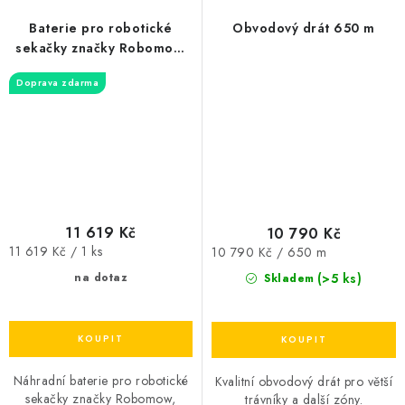
Baterie pro robotické
Obvodový drát 650 m
sekačky značky Robomow,
Wolf
Doprava zdarma
11 619 Kč
10 790 Kč
Měrná
Měrná
11 619 Kč / 1 ks
10 790 Kč / 650 m
cena:
cena:
(>5 ks)
na dotaz
Skladem
Náhradní baterie pro robotické
Kvalitní obvodový drát pro větší
sekačky značky Robomow,
trávníky a další zóny.