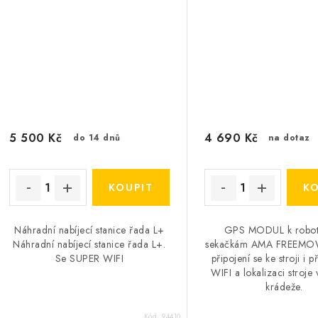
5 500 Kč
4 690 Kč
do 14 dnů
na dotaz
Náhradní nabíjecí stanice řada L+
GPS MODUL k robot
Náhradní nabíjecí stanice řada L+.
sekačkám AMA FREEMOW
Se SUPER WIFI
připojení se ke stroji i p
WIFI a lokalizaci stroje
krádeže.
Kód:
94410