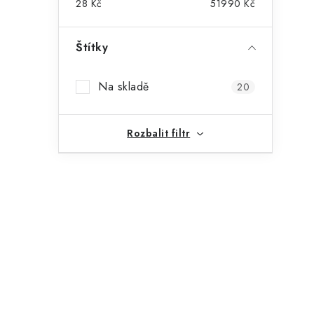
28
Kč
51990
Kč
Štítky
Na skladě
20
Rozbalit filtr