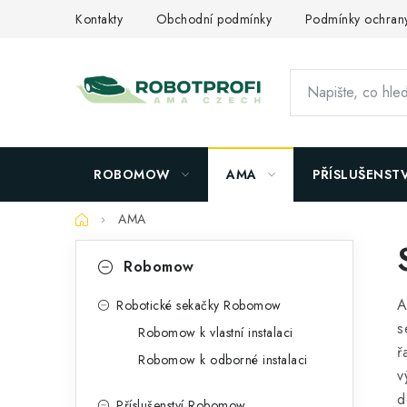
Přejít
Kontakty
Obchodní podmínky
Podmínky ochrany
na
obsah
ROBOMOW
AMA
PŘÍSLUŠENSTV
Domů
AMA
P
K
Přeskočit
Robomow
kategorie
a
o
A
t
Robotické sekačky Robomow
s
s
Robomow k vlastní instalaci
e
t
ř
Robomow k odborné instalaci
g
v
r
o
d
Příslušenství Robomow