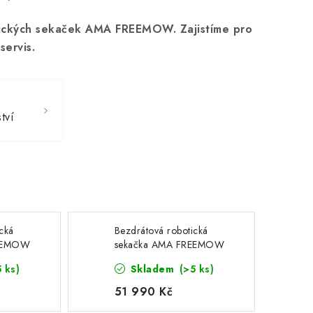
otických sekaček AMA FREEMOW. Zajistíme pro
servis.
tví
cká
Bezdrátová robotická
REEMOW
sekačka AMA FREEMOW
RBA3010
5 ks)
Skladem
(>5 ks)
51 990 Kč