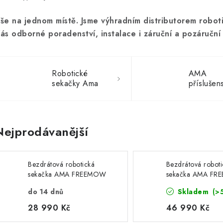
še na jednom místě. Jsme výhradním distributorem rob
ás odborné poradenství, instalace i záruční a pozáruční 
Robotické
AMA
sekačky Ama
příslušens
Nejprodávanější
Bezdrátová robotická
Bezdrátová roboti
sekačka AMA FREEMOW
sekačka AMA F
RBA501V
RBA2010
do 14 dnů
Skladem
(>
28 990 Kč
46 990 Kč