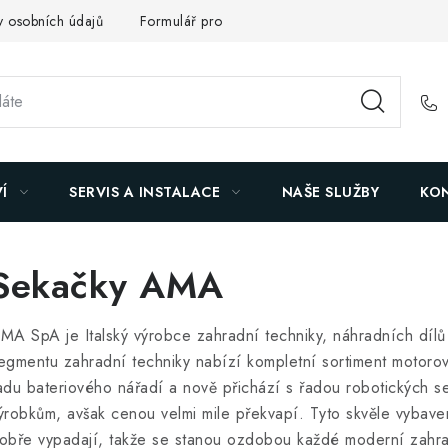
 osobních údajů
Formulář pro odstoupení od smlouvy
Reklam
Í
SERVIS A INSTALACE
NAŠE SLUŽBY
KO
Sekačky AMA
MA SpA je Italský výrobce zahradní techniky, náhradních dílů
egmentu zahradní techniky nabízí kompletní sortiment motorov
adu bateriového nářadí a nově přichází s řadou robotických s
ýrobkům, avšak cenou velmi mile překvapí. Tyto skvěle vybaven
obře vypadají, takže se stanou ozdobou každé moderní zahra