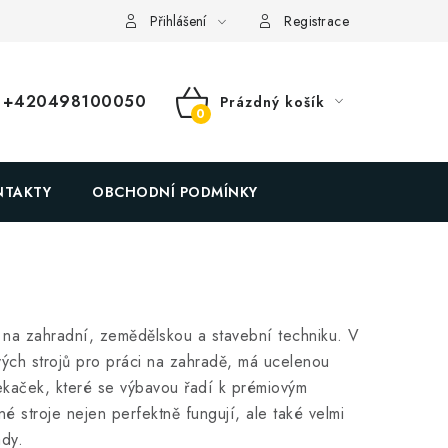
ační formulář
Přihlášení
Registrace
+420498100050
Prázdný košík
NÁKUPNÍ
KOŠÍK
NTAKTY
OBCHODNÍ PODMÍNKY
 na zahradní, zemědělskou a stavební techniku. V
ých strojů pro práci na zahradě, má ucelenou
ekaček, které se výbavou řadí k prémiovým
é stroje nejen perfektně fungují, ale také velmi
dy.