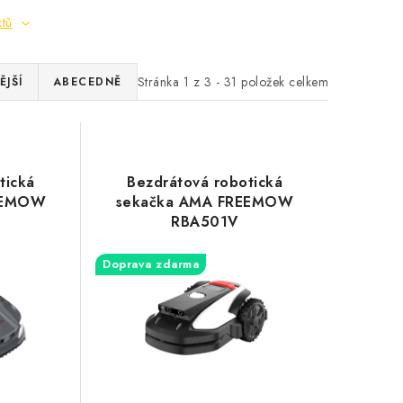
ktů
Stránka
1
z
3
-
31
položek celkem
JŠÍ
ABECEDNĚ
tická
Bezdrátová robotická
EEMOW
sekačka AMA FREEMOW
RBA501V
Doprava zdarma