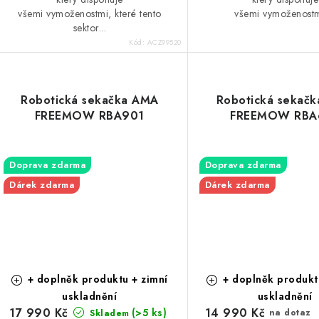
všemi vymoženostmi, které tento
všemi vymoženostmi
sektor...
Kód:
ACZ99520
Robotická sekačka AMA
Robotická sekač
FREEMOW RBA901
FREEMOW RBA
Doprava zdarma
Doprava zdarma
Dárek zdarma
Dárek zdarma
+ doplněk produktu + zimní
+ doplněk produkt
uskladnění
uskladnění
17 990 Kč
14 990 Kč
(>5 ks)
na dotaz
Skladem