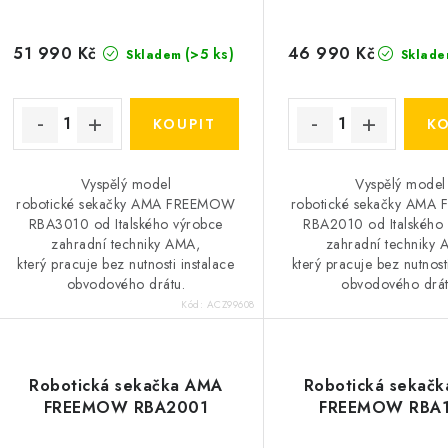
d
u
u
k
51 990 Kč
46 990 Kč
(>5 ks)
Skladem
Sklade
k
t
ů
ů
Vyspělý model
Vyspělý model
robotické sekačky AMA FREEMOW
robotické sekačky AM
RBA3010 od Italského výrobce
RBA2010 od Italského
zahradní techniky AMA,
zahradní techniky 
který pracuje bez nutnosti instalace
který pracuje bez nutnost
obvodového drátu.
obvodového drát
Kód:
ACZ99608
Robotická sekačka AMA
Robotická sekač
FREEMOW RBA2001
FREEMOW RBA