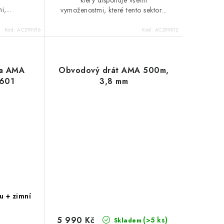
,...
vymoženostmi, které tento sektor...
Kód:
ACZ99516
Kód:
ACZ99512
ka AMA
Obvodový drát AMA 500m,
601
3,8 mm
u + zimní
5 990 Kč
(>5 ks)
Skladem