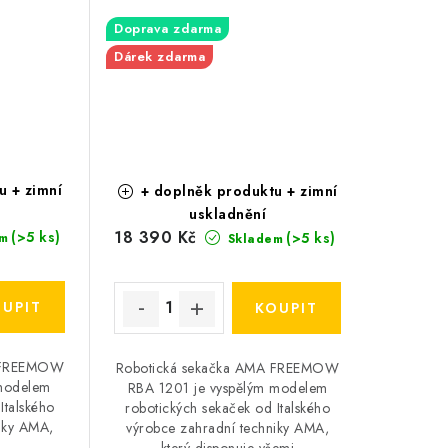
Doprava zdarma
Dárek zdarma
u + zimní
+ doplněk produktu + zimní
uskladnění
18 390 Kč
(>5 ks)
(>5 ks)
m
Skladem
A FREEMOW
Robotická sekačka AMA FREEMOW
modelem
RBA 1201 je vyspělým modelem
Italského
robotických sekaček od Italského
iky AMA,
výrobce zahradní techniky AMA,
který disponuje všemi