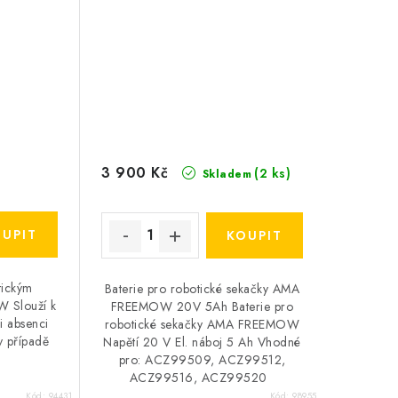
3 900 Kč
(2 ks)
Skladem
ickým
Baterie pro robotické sekačky AMA
 Slouží k
FREEMOW 20V 5Ah Baterie pro
ři absenci
robotické sekačky AMA FREEMOW
 v případě
Napětí 20 V El. náboj 5 Ah Vhodné
pro: ACZ99509, ACZ99512,
ACZ99516, ACZ99520
Kód:
94431
Kód:
98955