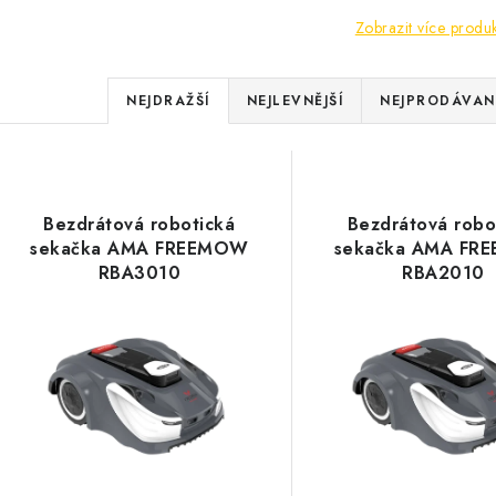
Zobrazit více produ
Ř
NEJDRAŽŠÍ
NEJLEVNĚJŠÍ
NEJPRODÁVANĚ
a
V
z
ý
e
Bezdrátová robotická
Bezdrátová robo
p
sekačka AMA FREEMOW
sekačka AMA FR
n
RBA3010
RBA2010
í
s
p
p
r
r
o
o
d