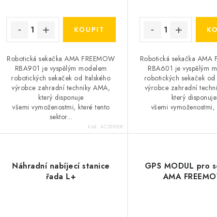
Robotická sekačka AMA FREEMOW
Robotická sekačka AM
RBA901 je vyspělým modelem
RBA601 je vyspělým 
robotických sekaček od Italského
robotických sekaček od 
výrobce zahradní techniky AMA,
výrobce zahradní techn
který disponuje
který disponuje
všemi vymoženostmi, které tento
všemi vymoženostmi, k
sektor...
Kód:
ACZ99509
Náhradní nabíjecí stanice
GPS MODUL pro s
řada L+
AMA FREEM