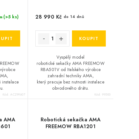
28 990 Kč
(>5 ks)
do 14 dnů
m
Vyspělý model
A FREEMOW
robotické sekačky AMA FREEMOW
 výrobce
RBA501V od Italského výrobce
AMA,
zahradní techniky AMA,
i instalace
který pracuje bez nutnosti instalace
u.
obvodového drátu.
Kód:
ACZ99607
Kód:
99500
ka AMA
Robotická sekačka AMA
1601
FREEMOW RBA1201