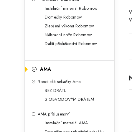
a
r
Instalační materiál Robomow
V
n
i
Domečky Robomow
V
e
n
Zlepšení výkonu Robomow
Náhradní nože Robomow
í
Další příslušenství Robomow
p
a
AMA
n
e
Robotické sekačky Ama
BEZ DRÁTU
l
S OBVODOVÝM DRÁTEM
AMA příslušenství
Instalační materiál AMA
Domečky pro robotické sekačky