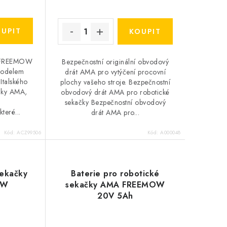
A FREEMOW
Bezpečnostní originální obvodový
modelem
drát AMA pro vytýčení procovní
Italského
plochy vašeho stroje. Bezpečnostní
iky AMA,
obvodový drát AMA pro robotické
sekačky Bezpečnostní obvodový
teré...
drát AMA pro...
Kód:
ACZ99506
Kód:
A000048
ekačky
Baterie pro robotické
OW
sekačky AMA FREEMOW
20V 5Ah