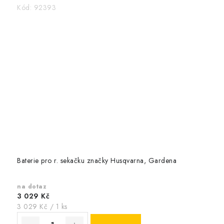
Kód:
92393
Baterie pro r. sekačku značky Husqvarna, Gardena
na dotaz
3 029 Kč
Měrná
3 029 Kč / 1 ks
cena: