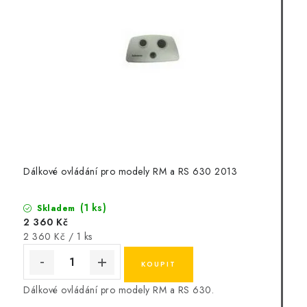
Dálkové ovládání pro modely RM a RS 630 2013
(1 ks)
Skladem
2 360 Kč
Měrná
2 360 Kč / 1 ks
cena:
Dálkové ovládání pro modely RM a RS 630.