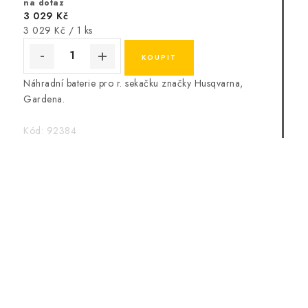
na dotaz
3 029 Kč
Měrná
3 029 Kč / 1 ks
cena:
Náhradní baterie pro r. sekačku značky Husqvarna,
Gardena.
Kód:
92384