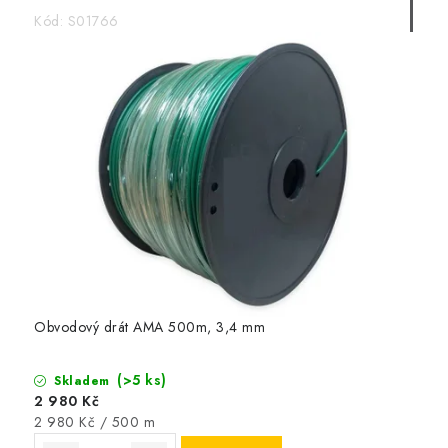
Kód:
S01766
Obvodový drát AMA 500m, 3,4 mm
(>5 ks)
Skladem
2 980 Kč
Měrná
2 980 Kč / 500 m
cena: