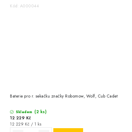
Kód:
A000044
Baterie pro r. sekačku značky Robomow, Wolf, Cub Cadet
(2 ks)
Skladem
12 229 Kč
Měrná
12 229 Kč / 1 ks
cena: