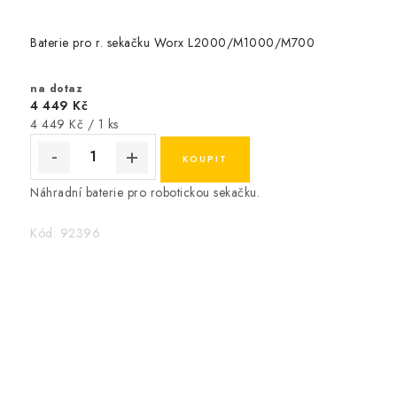
Baterie pro r. sekačku Worx L2000/M1000/M700
na dotaz
4 449 Kč
Měrná
4 449 Kč / 1 ks
cena:
Náhradní baterie pro robotickou sekačku.
Kód:
92396