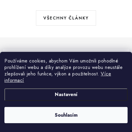
VŠECHNY ČLÁNKY
Pomůžeme vám s výběrem
Používáme cookies, abychom Vám umožnili pohodlné
prohlížení webu a díky analýze provozu webu neustále
Potřebujete s něčím poradit? Jsme tu pro vás!
zlepšovali jeho funkce, výkon a použitelnost.
Více
informací
info
@
robotprofi.cz
+420498100050
Nastavení
+420739452092
Souhlasím