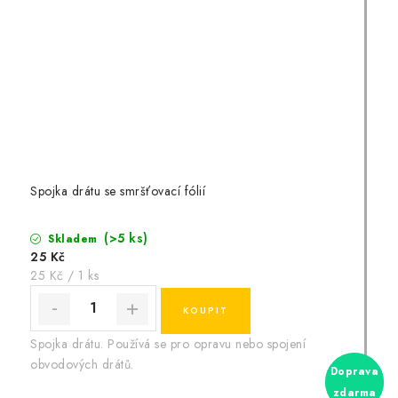
Spojka drátu se smršťovací fólií
(>5 ks)
Skladem
25 Kč
Měrná
25 Kč / 1 ks
cena:
Spojka drátu. Používá se pro opravu nebo spojení
obvodových drátů.
Doprava
Doprava
zdarma
zdarma