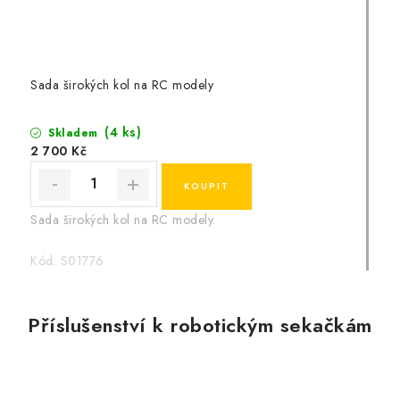
Sada širokých kol na RC modely
(4 ks)
Skladem
2 700 Kč
Sada širokých kol na RC modely.
Kód:
S01776
Příslušenství k robotickým sekačkám