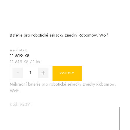
Baterie pro robotické sekačky značky Robomow, Wolf
na dotaz
11 619 Kč
Měrná
11 619 Kč / 1 ks
cena:
Náhradní baterie pro robotické sekačky značky Robomow,
Wolf.
Kód:
92391