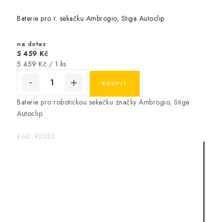
Baterie pro r. sekačku Ambrogio, Stiga Autoclip
na dotaz
5 459 Kč
Měrná
5 459 Kč / 1 ks
cena:
Baterie pro robotickou sekačku značky Ambrogio, Stiga
Autoclip.
Kód:
92382