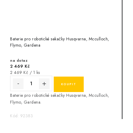
Baterie pro robotické sekačky Husqvarna, Mcculloch,
Flymo, Gardena
na dotaz
2 469 Kč
Měrná
2 469 Kč / 1 ks
cena:
Baterie pro robotické sekačky Husqvarna, Mcculloch,
Flymo, Gardena.
Kód:
92383