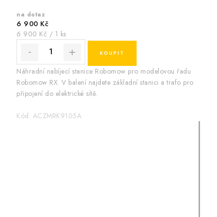
na dotaz
6 900 Kč
Měrná
6 900 Kč / 1 ks
cena:
Náhradní nabíjecí stanice Robomow pro modelovou řadu
Robomow RX. V balení najdete základní stanici a trafo pro
připojení do elektrické sítě.
Kód:
ACZMRK9105A