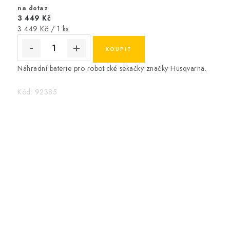
na dotaz
3 449 Kč
Měrná
3 449 Kč / 1 ks
cena:
Náhradní baterie pro robotické sekačky značky Husqvarna.
Kód:
92385