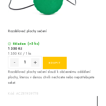
e
k
Rozdělovač plochy sečení
(>5 ks)
Skladem
1 350 Kč
Měrná
1 350 Kč / 1 ks
cena:
Rozdělovač plochy sečení slouží k občasnému oddělení
plochy, kterou v danou chvíli nechcete nebo nepotřebujete
sekat.
Kód:
ACZ81939778