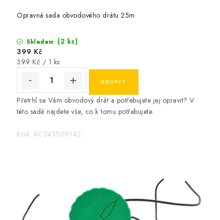
b
o
Opravná sada obvodového drátu 25m
t
(2 ks)
Skladem
i
399 Kč
Měrná
399 Kč / 1 ks
c
cena:
k
ý
Přetrhl se Vám obvodový drát a potřebujete jej opravit? V
c
této sadě najdete vše, co k tomu potřebujete.
h
Kód:
ACZ45509742
s
e
k
a
č