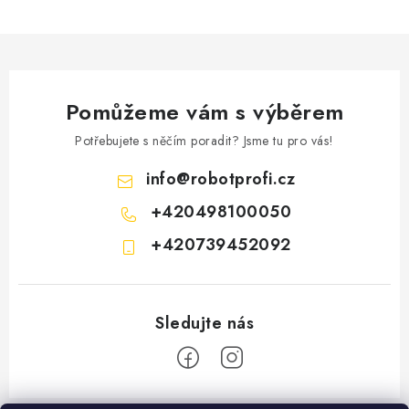
v
l
á
d
a
Pomůžeme vám s výběrem
c
í
Potřebujete s něčím poradit? Jsme tu pro vás!
p
info
@
robotprofi.cz
r
+420498100050
v
k
+420739452092
y
v
ý
p
i
s
u