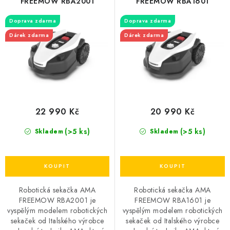
o
r
FREEMOW RBA2001
FREEMOW RBA1601
d
o
Doprava zdarma
Doprava zdarma
u
d
Dárek zdarma
Dárek zdarma
k
u
t
k
ů
t
ů
22 990 Kč
20 990 Kč
(>5 ks)
(>5 ks)
Skladem
Skladem
Robotická sekačka AMA
Robotická sekačka AMA
FREEMOW RBA2001 je
FREEMOW RBA1601 je
vyspělým modelem robotických
vyspělým modelem robotických
sekaček od Italského výrobce
sekaček od Italského výrobce