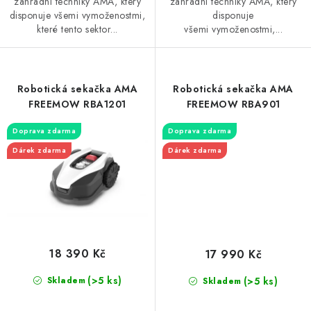
zahradní techniky AMA, který
zahradní techniky AMA, který
disponuje všemi vymoženostmi,
disponuje
které tento sektor...
všemi vymoženostmi,...
Robotická sekačka AMA
Robotická sekačka AMA
FREEMOW RBA1201
FREEMOW RBA901
Doprava zdarma
Doprava zdarma
Dárek zdarma
Dárek zdarma
18 390 Kč
17 990 Kč
(>5 ks)
(>5 ks)
Skladem
Skladem