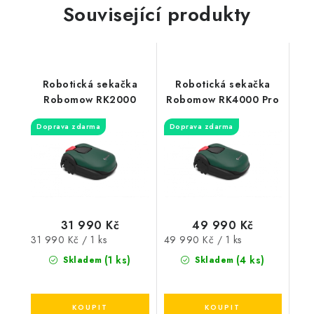
Související produkty
Robotická sekačka
Robotická sekačka
Robomow RK2000
Robomow RK4000 Pro
Doprava zdarma
Doprava zdarma
31 990 Kč
49 990 Kč
Měrná
Měrná
31 990 Kč / 1 ks
49 990 Kč / 1 ks
cena:
cena:
(1 ks)
(4 ks)
Skladem
Skladem