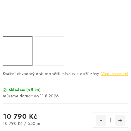
Kontakty
Obchodní podmínky
Podmínky ochrany osobních údajů
Formulář pro odstoupení od smlouvy
Reklamační formulář
Kvalitní obvodový drát pro větší trávníky a další zóny.
Více informací
(>5 ks)
Skladem
11.8.2026
10 790 Kč
Měrná cena:
10 790 Kč / 650 m