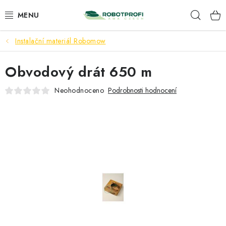
Přejít
Hleda
na
obsah
Instalační materiál Robomow
ROBOMOW
Obvodový drát 650 m
AMA
Neohodnoceno
Podrobnosti hodnocení
PŘÍSLUŠENSTVÍ
SERVIS A INSTALACE
NAŠE SLUŽBY
KONTAKTY
OBCHODNÍ PODMÍNKY