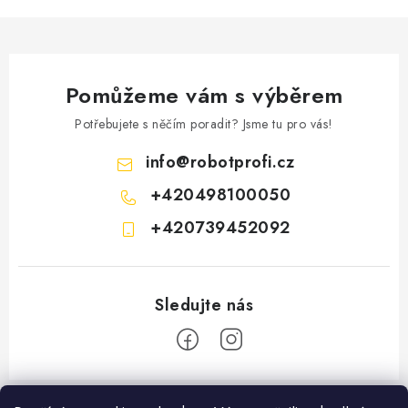
Pomůžeme vám s výběrem
Potřebujete s něčím poradit? Jsme tu pro vás!
info
@
robotprofi.cz
+420498100050
+420739452092
Z