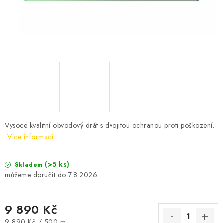
Kontakty
Obchodní podmínky
Podmínky ochrany osobních údajů
Formulář pro odstoupení od smlouvy
Reklamační formulář
Vysoce kvalitní obvodový drát s dvojitou ochranou proti poškození.
Více informací
(>5 ks)
Skladem
7.8.2026
9 890 Kč
Měrná cena:
9 890 Kč / 500 m