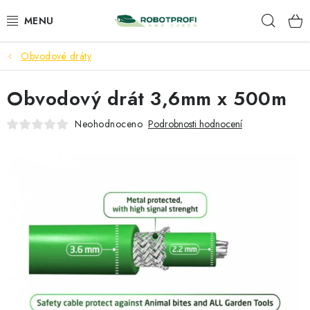
Přejít
Hleda
na
obsah
Obvodové dráty
ROBOMOW
Obvodový drát 3,6mm x 500m
AMA
Neohodnoceno
Podrobnosti hodnocení
PŘÍSLUŠENSTVÍ
SERVIS A INSTALACE
NAŠE SLUŽBY
KONTAKTY
OBCHODNÍ PODMÍNKY