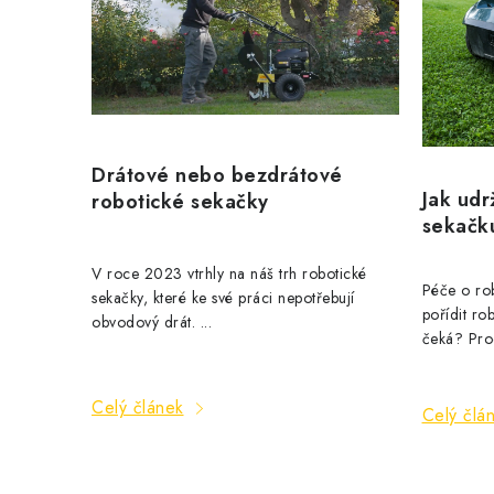
p
i
s
č
Drátové nebo bezdrátové
l
Jak udr
robotické sekačky
sekačk
á
n
V roce 2023 vtrhly na náš trh robotické
Péče o ro
sekačky, které ke své práci nepotřebují
k
pořídit ro
obvodový drát. ...
čeká? Prod
ů
Celý článek
Celý člá