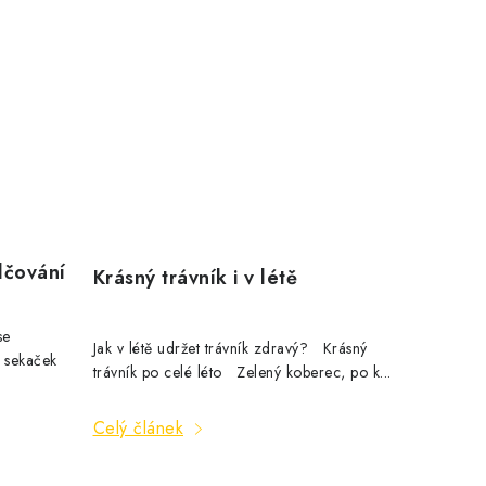
lčování
Krásný trávník i v létě
se
Jak v létě udržet trávník zdravý? Krásný
h sekaček
trávník po celé léto Zelený koberec, po k...
Celý článek