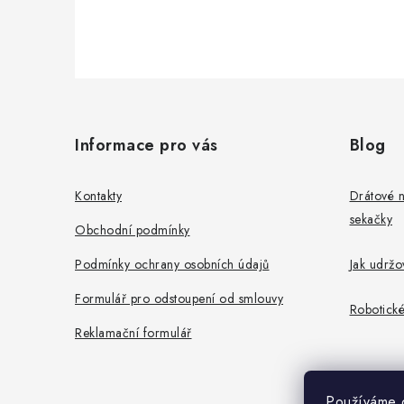
p
r
v
Z
k
y
á
Informace pro vás
Blog
v
p
ý
a
Kontakty
Drátové 
p
sekačky
t
Obchodní podmínky
i
í
s
Podmínky ochrany osobních údajů
Jak udržo
u
Formulář pro odstoupení od smlouvy
Robotické
Reklamační formulář
Používáme c