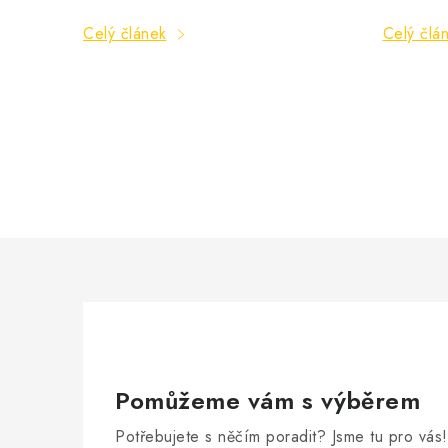
Celý článek
Celý člá
O
v
l
á
d
a
c
Pomůžeme vám s výběrem
í
Potřebujete s něčím poradit? Jsme tu pro vás!