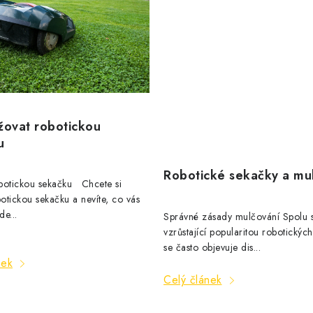
žovat robotickou
u
Robotické sekačky a mu
botickou sekačku Chcete si
botickou sekačku a nevíte, co vás
e...
Správné zásady mulčování Spolu 
vzrůstající popularitou robotickýc
se často objevuje dis...
nek
Celý článek