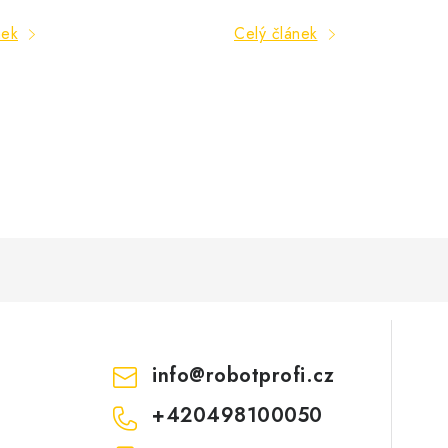
nek
Celý článek
info
@
robotprofi.cz
+420498100050