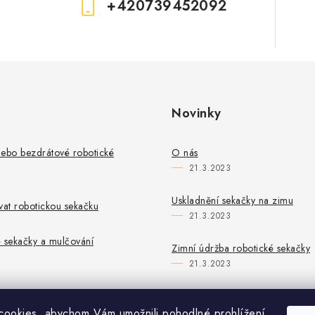
+420739452092
Novinky
nebo bezdrátové robotické
O nás
21.3.2023
Uskladnění sekačky na zimu
vat robotickou sekačku
21.3.2023
 sekačky a mulčování
Zimní údržba robotické sekačky
21.3.2023
ookies, abychom Vám umožnili pohodlné prohlížení