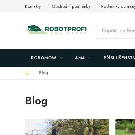
Přejít
Kontakty
Obchodní podmínky
Podmínky ochrany
na
obsah
ROBOMOW
AMA
PŘÍSLUŠENSTV
Domů
Blog
Blog
V
ý