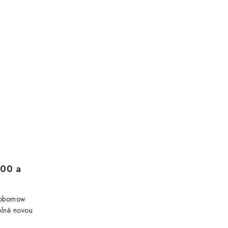
00 a
 Robomow
plně novou