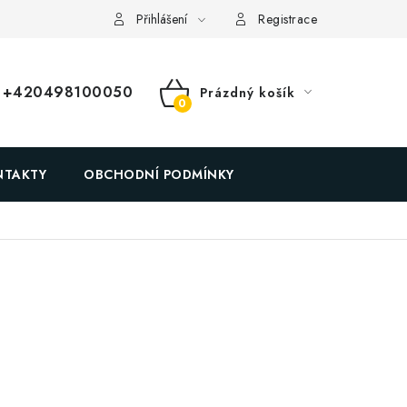
ační formulář
Přihlášení
Registrace
+420498100050
Prázdný košík
NÁKUPNÍ
KOŠÍK
NTAKTY
OBCHODNÍ PODMÍNKY