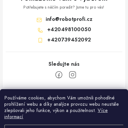
Potřebujete s něčím poradit? Jsme tu pro vás!
info
@
robotprofi.cz
+420498100050
+420739452092
Z
á
Používáme cookies, abychom Vám umožnili pohodlné
prohlížení webu a díky analýze provozu webu neustále
Informace pro vás
p
zlepšovali jeho funkce, výkon a použitelnost.
Více
a
Kontakty
informací
Blog
t
Obchodní podmínky