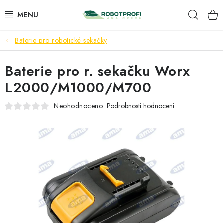
Přejít
Hleda
na
obsah
Baterie pro robotické sekačky
ROBOMOW
Baterie pro r. sekačku Worx
AMA
L2000/M1000/M700
PŘÍSLUŠENSTVÍ
Neohodnoceno
Podrobnosti hodnocení
SERVIS A INSTALACE
NAŠE SLUŽBY
KONTAKTY
OBCHODNÍ PODMÍNKY