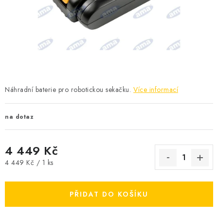
Kontakty
Obchodní podmínky
Podmínky ochrany osobních údajů
Formulář pro odstoupení od smlouvy
Reklamační formulář
Náhradní baterie pro robotickou sekačku.
Více informací
na dotaz
4 449 Kč
Měrná cena:
4 449 Kč / 1 ks
PŘIDAT DO KOŠÍKU